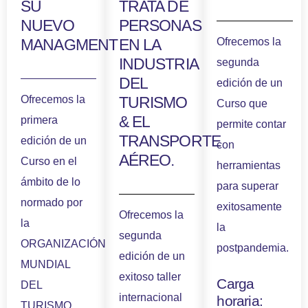
SU
TRATA DE
NUEVO
PERSONAS
MANAGMENT
EN LA
Ofrecemos la
INDUSTRIA
segunda
DEL
edición de un
Ofrecemos la
TURISMO
Curso que
& EL
primera
permite contar
TRANSPORTE
edición de un
con
AÉREO.
Curso en el
herramientas
ámbito de lo
para superar
normado por
exitosamente
Ofrecemos la
la
la
segunda
ORGANIZACIÓN
postpandemia.
edición de un
MUNDIAL
exitoso taller
Carga
DEL
internacional
horaria:
TURISMO.